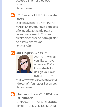
acceso a internet a 66.000
escuel...
Hace 5 años
5 ° Primaria CEIP Duque de
Rivas
Últimos avisos
-
La *RUTA POR
MADRID* programada para este
año, queda aplazada para el
curso que viene. El *correo
electrónico* creado para quinto*
no estará operativo*...
Hace 6 años
Our English Class 6º
AVATAR
-
*Would
you like to have
an avatar?* Visit
this website to
design your own
avatar. -------->
*https://www.creartuavatar.com/i
ndex.php* You haven't seen yo...
Hace 6 años
¡Bienvenidos a 2º CURSO de
Ed.Primaria!
SEMANA DEL 1 AL 5 DE JUNIO
-
[image: BIENVENIDO MES DE