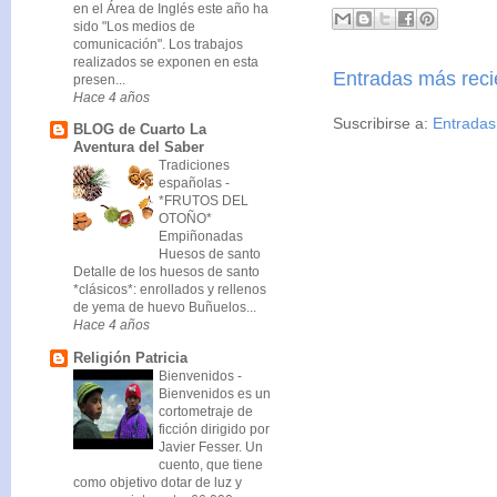
en el Área de Inglés este año ha
sido "Los medios de
comunicación". Los trabajos
realizados se exponen en esta
Entradas más reci
presen...
Hace 4 años
Suscribirse a:
Entradas
BLOG de Cuarto La
Aventura del Saber
Tradiciones
españolas
-
*FRUTOS DEL
OTOÑO*
Empiñonadas
Huesos de santo
Detalle de los huesos de santo
*clásicos*: enrollados y rellenos
de yema de huevo Buñuelos...
Hace 4 años
Religión Patricia
Bienvenidos
-
Bienvenidos es un
cortometraje de
ficción dirigido por
Javier Fesser. Un
cuento, que tiene
como objetivo dotar de luz y