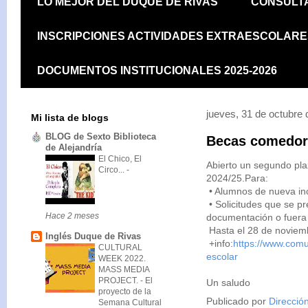
LO MEJOR DEL DUQUE DE RIVAS
CONSULTA
INSCRIPCIONES ACTIVIDADES EXTRAESCOLARES
DOCUMENTOS INSTITUCIONALES 2025-2026
jueves, 31 de octubre
Mi lista de blogs
BLOG de Sexto Biblioteca
Becas comedor
de Alejandría
El Chico, El
Abierto un segundo pla
Circo...
-
2024/25.Para:
• Alumnos de nueva in
• Solicitudes que se pr
Hace 2 meses
documentación o fuera 
Hasta el 28 de noviem
Inglés Duque de Rivas
+info:
https://www.com
CULTURAL
escolar
WEEK 2022.
MASS MEDIA
PROJECT.
-
El
Un saludo
proyecto de la
Publicado por
Direcció
Semana Cultural